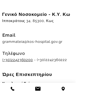
Γενικό Νοσοκομείο - Κ.Υ. Κω
Ιπποκράτους 34, 85300, Κως
Email
grammateia@kos-hospital.gov.gr
Τηλέφωνο
(+30)2242360200
- (+30)2242360222
Ώρες Επισκεπτηρίου
Νοσηλευτικά Τμήματα
Χειμερινό ωράριο:
11.00-13.00
&
17.30-19.30
Θερινό ωράριο: 11.00-13.00 & 18.00-20.00
Σταθμός Αιμοδοσίας
Δευ-Παρ 09:00 - 13:00