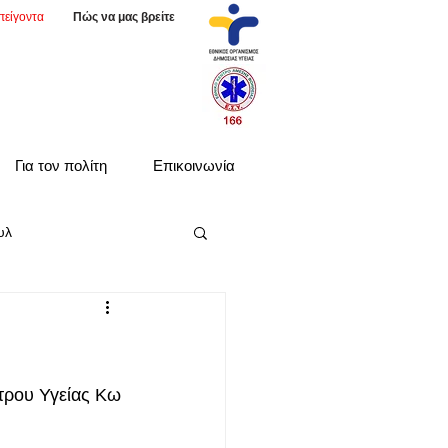
πείγοντα
Πώς να μας βρείτε
Για τον πολίτη
Επικοινωνία
υλ
τρου Υγείας Κω 