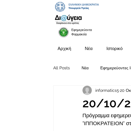
Εφημερεύοντα
Φαρμακεία
Αρχική
Νέα
Ιστορικό
All Posts
Νέα
Εφημερεύοντες Ι
informatics5
20 Οκ
Προκηρύξεις Θέσεων
20/10/2
Πρόγραμμα εφημερευ
"ΙΠΠΟΚΡΑΤΕΙΟΝ" στι