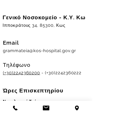
Γενικό Νοσοκομείο - Κ.Υ. Κω
Ιπποκράτους 34, 85300, Κως
Email
grammateia@kos-hospital.gov.gr
Τηλέφωνο
(+30)2242360200
- (+30)2242360222
Ώρες Επισκεπτηρίου
Νοσηλευτικά Τμήματα
Χειμερινό ωράριο:
11.00-13.00
&
17.30-19.30
Θερινό ωράριο: 11.00-13.00 & 18.00-20.00
Σταθμός Αιμοδοσίας
Δευ-Παρ 09:00 - 13:00