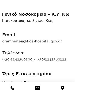
Γενικό Νοσοκομείο - Κ.Υ. Κω
Ιπποκράτους 34, 85300, Κως
Email
grammateia@kos-hospital.gov.gr
Τηλέφωνο
(+30)2242360200
- (+30)2242360222
Ώρες Επισκεπτηρίου
Νοσηλευτικά Τμήματα
Χειμερινό ωράριο:
11.00-13.00
&
17.30-19.30
Θερινό ωράριο: 11.00-13.00 & 18.00-20.00
Σταθμός Αιμοδοσίας
Δευ-Παρ 09:00 - 13:00