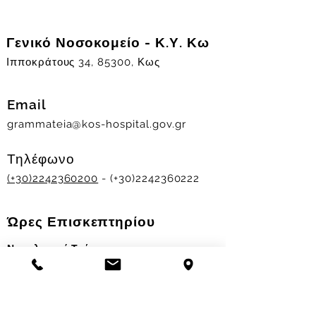
Γενικό Νοσοκομείο - Κ.Υ. Κω
Ιπποκράτους 34, 85300, Κως
Email
grammateia@kos-hospital.gov.gr
Τηλέφωνο
(+30)2242360200
- (+30)2242360222
Ώρες Επισκεπτηρίου
Νοσηλευτικά Τμήματα
Χειμερινό ωράριο:
11.00-13.00
&
17.30-19.30
Θερινό ωράριο: 11.00-13.00 & 18.00-20.00
Σταθμός Αιμοδοσίας
Δευ-Παρ 09:00 - 13:00