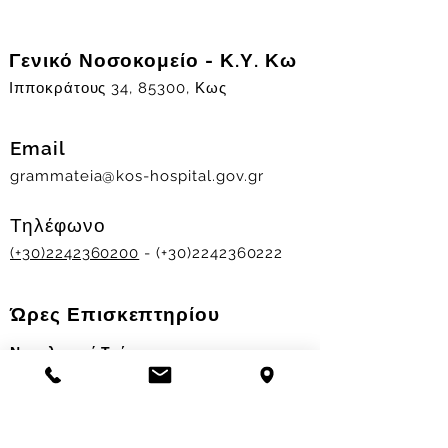
Γενικό Νοσοκομείο - Κ.Υ. Κω
Ιπποκράτους 34, 85300, Κως
Email
grammateia@kos-hospital.gov.gr
Τηλέφωνο
(+30)2242360200
- (+30)2242360222
Ώρες Επισκεπτηρίου
Νοσηλευτικά Τμήματα
Χειμερινό ωράριο:
11.00-13.00
&
17.30-19.30
Θερινό ωράριο: 11.00-13.00 & 18.00-20.00
Σταθμός Αιμοδοσίας
Δευ-Παρ 09:00 - 13:00