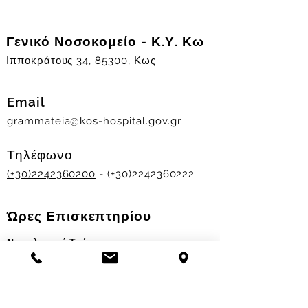
Γενικό Νοσοκομείο - Κ.Υ. Κω
Ιπποκράτους 34, 85300, Κως
Email
grammateia@kos-hospital.gov.gr
Τηλέφωνο
(+30)2242360200
- (+30)2242360222
Ώρες Επισκεπτηρίου
Νοσηλευτικά Τμήματα
Χειμερινό ωράριο:
11.00-13.00
&
17.30-19.30
Θερινό ωράριο: 11.00-13.00 & 18.00-20.00
Σταθμός Αιμοδοσίας
Δευ-Παρ 09:00 - 13:00