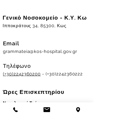
Γενικό Νοσοκομείο - Κ.Υ. Κω
Ιπποκράτους 34, 85300, Κως
Email
grammateia@kos-hospital.gov.gr
Τηλέφωνο
(+30)2242360200
- (+30)2242360222
Ώρες Επισκεπτηρίου
Νοσηλευτικά Τμήματα
Χειμερινό ωράριο:
11.00-13.00
&
17.30-19.30
Θερινό ωράριο: 11.00-13.00 & 18.00-20.00
Σταθμός Αιμοδοσίας
Δευ-Παρ 09:00 - 13:00