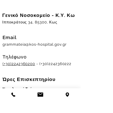
Γενικό Νοσοκομείο - Κ.Υ. Κω
Ιπποκράτους 34, 85300, Κως
Email
grammateia@kos-hospital.gov.gr
Τηλέφωνο
(+30)2242360200
- (+30)2242360222
Ώρες Επισκεπτηρίου
Νοσηλευτικά Τμήματα
Χειμερινό ωράριο:
11.00-13.00
&
17.30-19.30
Θερινό ωράριο: 11.00-13.00 & 18.00-20.00
Σταθμός Αιμοδοσίας
Δευ-Παρ 09:00 - 13:00