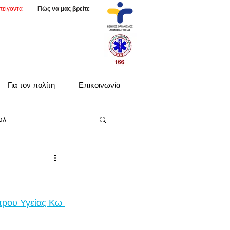
πείγοντα
Πώς να μας βρείτε
Για τον πολίτη
Επικοινωνία
υλ
τρου Υγείας Κω 