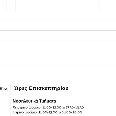
2026-08-08
202
Πρόγραμμα εφημερευόντων
Πρόγ
ειδικευμένων ιατρών Γενικού
ειδικ
Νοσοκομείου - Κέντρου Υγείας
Νοσοκ
Κω "ΙΠΠΟΚΡΑΤΕΙΟΝ" στις
Κω "
08/08/2026 και ημέρα Σάββατο
07/0
Παρα
Ώρες Επισκεπτηρίου
 Κω
Νοσηλευτικά Τμήματα
Χειμερινό ωράριο: 11.00-13.00 & 17.30-19.30
Θερινό ωράριο: 11.00-13.00 & 18.00-20.00