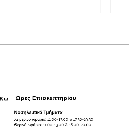
2026-08-08
202
Πρόγραμμα εφημερευόντων
Πρόγ
ειδικευμένων ιατρών Γενικού
ειδικ
Νοσοκομείου - Κέντρου Υγείας
Νοσοκ
Κω "ΙΠΠΟΚΡΑΤΕΙΟΝ" στις
Κω "
08/08/2026 και ημέρα Σάββατο
07/0
Παρα
Ώρες Επισκεπτηρίου
 Κω
Νοσηλευτικά Τμήματα
Χειμερινό ωράριο: 11.00-13.00 & 17.30-19.30
Θερινό ωράριο: 11.00-13.00 & 18.00-20.00