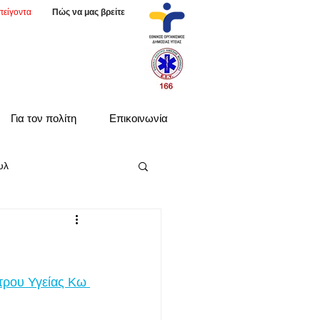
πείγοντα
Πώς να μας βρείτε
Για τον πολίτη
Επικοινωνία
υλ
τρου Υγείας Κω 