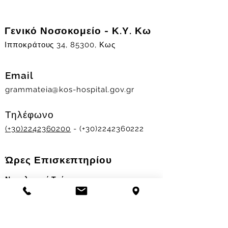
Γενικό Νοσοκομείο - Κ.Υ. Κω
Ιπποκράτους 34, 85300, Κως
Email
grammateia@kos-hospital.gov.gr
Τηλέφωνο
(+30)2242360200
- (+30)2242360222
Ώρες Επισκεπτηρίου
Νοσηλευτικά Τμήματα
Χειμερινό ωράριο:
11.00-13.00
&
17.30-19.30
Θερινό ωράριο: 11.00-13.00 & 18.00-20.00
Σταθμός Αιμοδοσίας
Δευ-Παρ 09:00 - 13:00