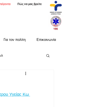
πείγοντα
Πώς να μας βρείτε
Για τον πολίτη
Επικοινωνία
υλ
τρου Υγείας Κω 