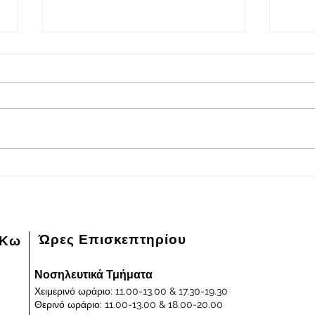
2026-08-08
202
Πρόγραμμα εφημερευόντων
Πρόγ
ειδικευμένων ιατρών Γενικού
ειδικ
Νοσοκομείου - Κέντρου Υγείας
Νοσοκ
Κω "ΙΠΠΟΚΡΑΤΕΙΟΝ" στις
Κω "
08/08/2026 και ημέρα Σάββατο
07/0
Παρα
Ώρες Επισκεπτηρίου
 Κω
Νοσηλευτικά Τμήματα
Χειμερινό ωράριο: 11.00-13.00 & 17.30-19.30
Θερινό ωράριο: 11.00-13.00 & 18.00-20.00