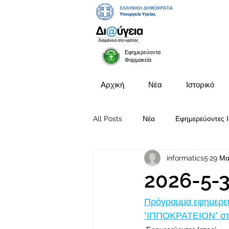
Εφημερεύοντα
Φαρμακεία
Αρχική
Νέα
Ιστορικό
All Posts
Νέα
Εφημερεύοντες Ι
informatics5
29 Μα
Προκηρύξεις Θέσεων
2026-5-
Πρόγραμμα εφημερευ
"ΙΠΠΟΚΡΑΤΕΙΟΝ" στι