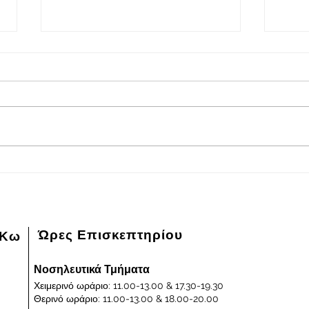
2026-08-08
202
Πρόγραμμα εφημερευόντων
Πρόγ
ειδικευμένων ιατρών Γενικού
ειδικ
Νοσοκομείου - Κέντρου Υγείας
Νοσοκ
Κω "ΙΠΠΟΚΡΑΤΕΙΟΝ" στις
Κω "
08/08/2026 και ημέρα Σάββατο
07/0
Παρα
Ώρες Επισκεπτηρίου
 Κω
Νοσηλευτικά Τμήματα
Χειμερινό ωράριο: 11.00-13.00 & 17.30-19.30
Θερινό ωράριο: 11.00-13.00 & 18.00-20.00