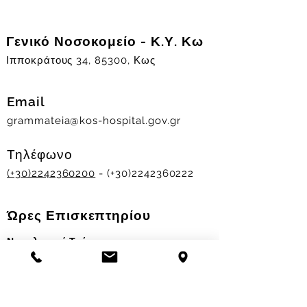
Γενικό Νοσοκομείο - Κ.Υ. Κω
Ιπποκράτους 34, 85300, Κως
Email
grammateia@kos-hospital.gov.gr
Τηλέφωνο
(+30)2242360200
- (+30)2242360222
Ώρες Επισκεπτηρίου
Νοσηλευτικά Τμήματα
Χειμερινό ωράριο:
11.00-13.00
&
17.30-19.30
Θερινό ωράριο: 11.00-13.00 & 18.00-20.00
Σταθμός Αιμοδοσίας
Δευ-Παρ 09:00 - 13:00