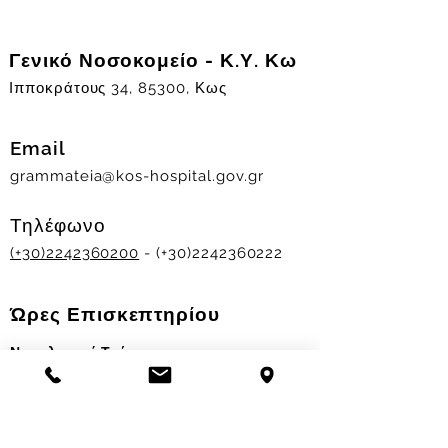
Γενικό Νοσοκομείο - Κ.Υ. Κω
Ιπποκράτους 34, 85300, Κως
Email
grammateia@kos-hospital.gov.gr
Τηλέφωνο
(+30)2242360200
- (+30)2242360222
Ώρες Επισκεπτηρίου
Νοσηλευτικά Τμήματα
Χειμερινό ωράριο:
11.00-13.00
&
17.30-19.30
Θερινό ωράριο: 11.00-13.00 & 18.00-20.00
Σταθμός Αιμοδοσίας
Δευ-Παρ 09:00 - 13:00