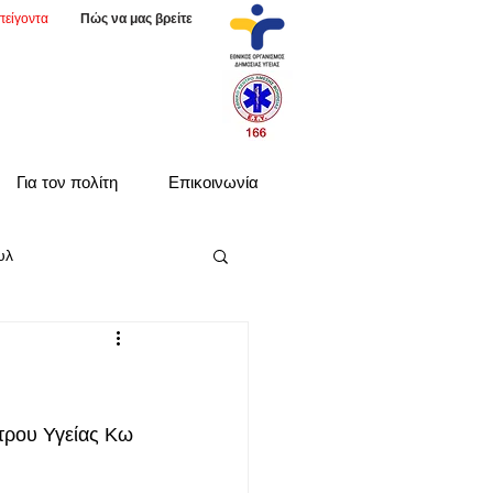
πείγοντα
Πώς να μας βρείτε
Για τον πολίτη
Επικοινωνία
υλ
τρου Υγείας Κω 