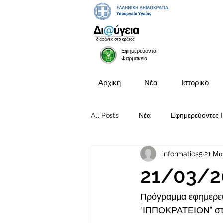
Εφημερεύοντα
Φαρμακεία
Αρχική
Νέα
Ιστορικό
All Posts
Νέα
Εφημερεύοντες Ι
informatics5
21 Μα
Προκηρύξεις Θέσεων
21/03/2
Πρόγραμμα εφημερευ
"ΙΠΠΟΚΡΑΤΕΙΟΝ" στι