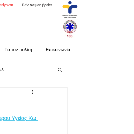
πείγοντα
Πώς να μας βρείτε
Για τον πολίτη
Επικοινωνία
υλ
τρου Υγείας Κω 