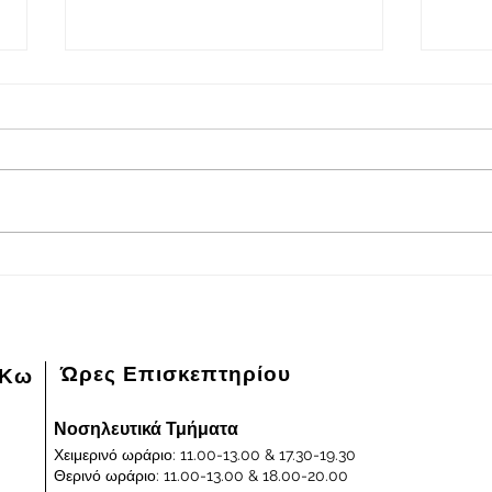
2026-08-08
202
Πρόγραμμα εφημερευόντων
Πρόγ
ειδικευμένων ιατρών Γενικού
ειδικ
Νοσοκομείου - Κέντρου Υγείας
Νοσοκ
Κω "ΙΠΠΟΚΡΑΤΕΙΟΝ" στις
Κω "
08/08/2026 και ημέρα Σάββατο
07/0
Παρα
Ώρες Επισκεπτηρίου
 Κω
Νοσηλευτικά Τμήματα
Χειμερινό ωράριο: 11.00-13.00 & 17.30-19.30
Θερινό ωράριο: 11.00-13.00 & 18.00-20.00