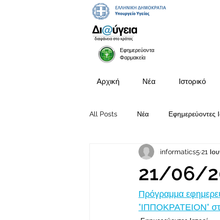
Εφημερεύοντα
Φαρμακεία
Αρχική
Νέα
Ιστορικό
All Posts
Νέα
Εφημερεύοντες Ι
informatics5
21 Ιο
Προκηρύξεις Θέσεων
21/06/2
Πρόγραμμα εφημερευ
"ΙΠΠΟΚΡΑΤΕΙΟΝ" στις