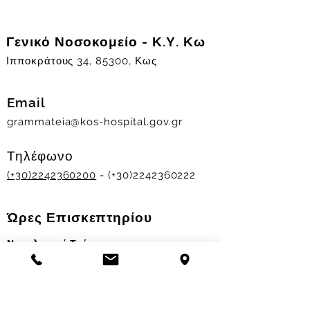
Γενικό Νοσοκομείο - Κ.Υ. Κω
Ιπποκράτους 34, 85300, Κως
Email
grammateia@kos-hospital.gov.gr
Τηλέφωνο
(+30)2242360200
- (+30)2242360222
Ώρες Επισκεπτηρίου
Νοσηλευτικά Τμήματα
Χειμερινό ωράριο:
11.00-13.00
&
17.30-19.30
Θερινό ωράριο: 11.00-13.00 & 18.00-20.00
Σταθμός Αιμοδοσίας
Δευ-Παρ 09:00 - 13:00