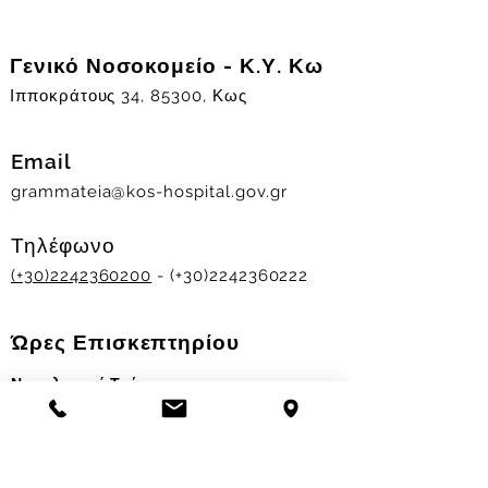
Γενικό Νοσοκομείο - Κ.Υ. Κω
Ιπποκράτους 34, 85300, Κως
Email
grammateia@kos-hospital.gov.gr
Τηλέφωνο
(+30)2242360200
- (+30)2242360222
Ώρες Επισκεπτηρίου
Νοσηλευτικά Τμήματα
Χειμερινό ωράριο:
11.00-13.00
&
17.30-19.30
Θερινό ωράριο: 11.00-13.00 & 18.00-20.00
Σταθμός Αιμοδοσίας
Δευ-Παρ 09:00 - 13:00