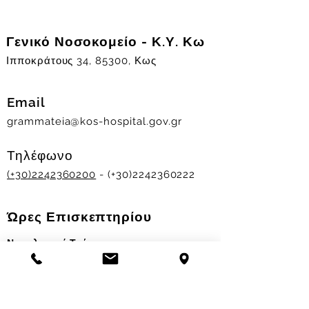
Γενικό Νοσοκομείο - Κ.Υ. Κω
Ιπποκράτους 34, 85300, Κως
Email
grammateia@kos-hospital.gov.gr
Τηλέφωνο
(+30)2242360200
- (+30)2242360222
Ώρες Επισκεπτηρίου
Νοσηλευτικά Τμήματα
Χειμερινό ωράριο:
11.00-13.00
&
17.30-19.30
Θερινό ωράριο: 11.00-13.00 & 18.00-20.00
Σταθμός Αιμοδοσίας
Δευ-Παρ 09:00 - 13:00