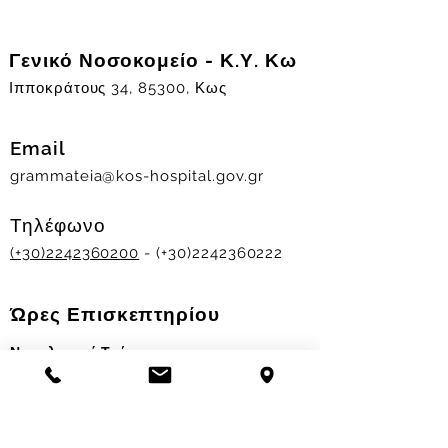
Γενικό Νοσοκομείο - Κ.Υ. Κω
Ιπποκράτους 34, 85300, Κως
Email
grammateia@kos-hospital.gov.gr
Τηλέφωνο
(+30)2242360200
- (+30)2242360222
Ώρες Επισκεπτηρίου
Νοσηλευτικά Τμήματα
Χειμερινό ωράριο:
11.00-13.00
&
17.30-19.30
Θερινό ωράριο: 11.00-13.00 & 18.00-20.00
Σταθμός Αιμοδοσίας
Δευ-Παρ 09:00 - 13:00