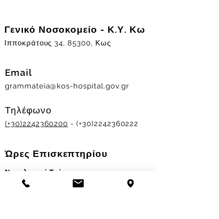
Γενικό Νοσοκομείο - Κ.Υ. Κω
Ιπποκράτους 34, 85300, Κως
Email
grammateia@kos-hospital.gov.gr
Τηλέφωνο
(+30)2242360200
- (+30)2242360222
Ώρες Επισκεπτηρίου
Νοσηλευτικά Τμήματα
Χειμερινό ωράριο:
11.00-13.00
&
17.30-19.30
Θερινό ωράριο: 11.00-13.00 & 18.00-20.00
Σταθμός Αιμοδοσίας
Δευ-Παρ 09:00 - 13:00