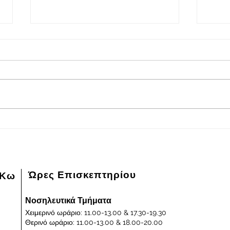
2026-08-08
202
Πρόγραμμα εφημερευόντων
Πρόγ
ειδικευμένων ιατρών Γενικού
ειδικ
Νοσοκομείου - Κέντρου Υγείας
Νοσοκ
Κω "ΙΠΠΟΚΡΑΤΕΙΟΝ" στις
Κω "
08/08/2026 και ημέρα Σάββατο
07/0
Παρα
Ώρες Επισκεπτηρίου
 Κω
Νοσηλευτικά Τμήματα
Χειμερινό ωράριο: 11.00-13.00 & 17.30-19.30
Θερινό ωράριο: 11.00-13.00 & 18.00-20.00