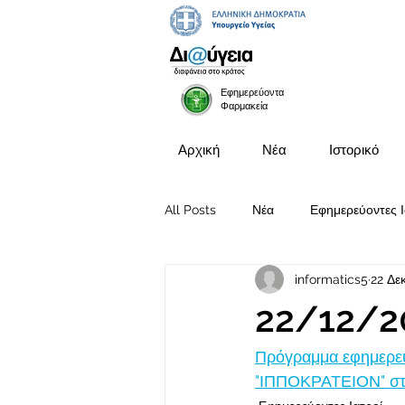
Εφημερεύοντα
Φαρμακεία
Αρχική
Νέα
Ιστορικό
All Posts
Νέα
Εφημερεύοντες Ι
informatics5
22 Δε
Προκηρύξεις Θέσεων
22/12/2
Πρόγραμμα εφημερευ
"ΙΠΠΟΚΡΑΤΕΙΟΝ" στι