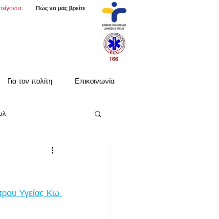
πείγοντα
Πώς να μας βρείτε
Για τον πολίτη
Επικοινωνία
υλ
τρου Υγείας Κω 