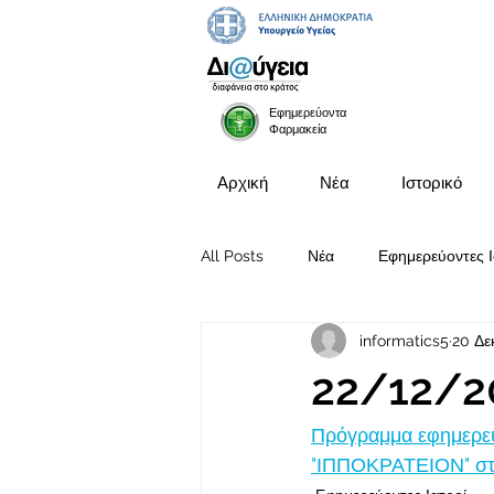
Εφημερεύοντα
Φαρμακεία
Αρχική
Νέα
Ιστορικό
All Posts
Νέα
Εφημερεύοντες Ι
informatics5
20 Δε
Προκηρύξεις Θέσεων
22/12/2
Πρόγραμμα εφημερευ
"ΙΠΠΟΚΡΑΤΕΙΟΝ" στι