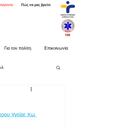
πείγοντα
Πώς να μας βρείτε
Για τον πολίτη
Επικοινωνία
υλ
τρου Υγείας Κω 