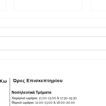
2026-08-08
202
Πρόγραμμα εφημερευόντων
Πρόγ
ειδικευμένων ιατρών Γενικού
ειδικ
Νοσοκομείου - Κέντρου Υγείας
Νοσοκ
Κω "ΙΠΠΟΚΡΑΤΕΙΟΝ" στις
Κω "
08/08/2026 και ημέρα Σάββατο
07/0
Παρα
Ώρες Επισκεπτηρίου
 Κω
Νοσηλευτικά Τμήματα
Χειμερινό ωράριο: 11.00-13.00 & 17.30-19.30
Θερινό ωράριο: 11.00-13.00 & 18.00-20.00