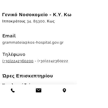
Γενικό Νοσοκομείο - Κ.Υ. Κω
Ιπποκράτους 34, 85300, Κως
Email
grammateia@kos-hospital.gov.gr
Τηλέφωνο
(+30)2242360200
- (+30)2242360222
Ώρες Επισκεπτηρίου
Νοσηλευτικά Τμήματα
Χειμερινό ωράριο:
11.00-13.00
&
17.30-19.30
Θερινό ωράριο: 11.00-13.00 & 18.00-20.00
Σταθμός Αιμοδοσίας
Δευ-Παρ 09:00 - 13:00