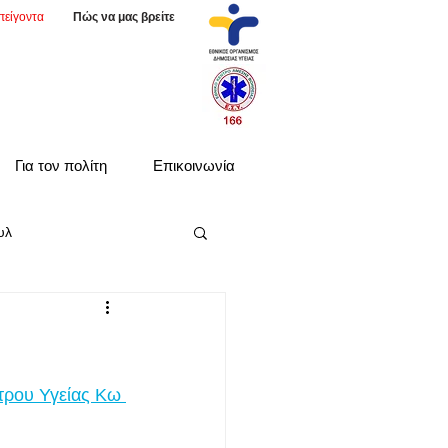
πείγοντα
Πώς να μας βρείτε
Για τον πολίτη
Επικοινωνία
υλ
τρου Υγείας Κω 