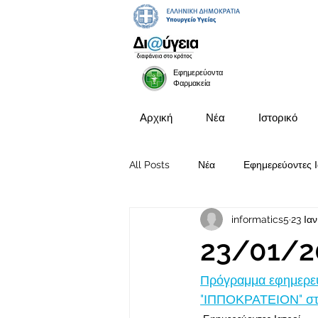
Εφημερεύοντα
Φαρμακεία
Αρχική
Νέα
Ιστορικό
All Posts
Νέα
Εφημερεύοντες Ι
informatics5
23 Ια
Προκηρύξεις Θέσεων
23/01/2
Πρόγραμμα εφημερευ
"ΙΠΠΟΚΡΑΤΕΙΟΝ" στι