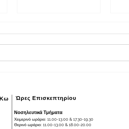
2026-08-05
202
Πρόγραμμα εφημερευόντων
Πρόγ
ειδικευμένων ιατρών Γενικού
ειδικ
Νοσοκομείου - Κέντρου Υγείας
Νοσοκ
Κω "ΙΠΠΟΚΡΑΤΕΙΟΝ" στις
Κω "
05/08/2026 και ημέρα Τετάρτη
04/0
Ώρες Επισκεπτηρίου
 Κω
Νοσηλευτικά Τμήματα
Χειμερινό ωράριο: 11.00-13.00 & 17.30-19.30
Θερινό ωράριο: 11.00-13.00 & 18.00-20.00