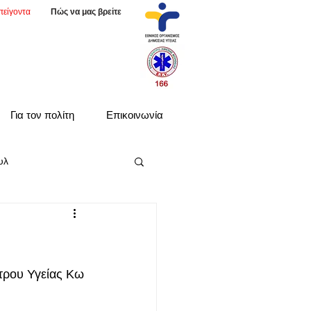
πείγοντα
Πώς να μας βρείτε
Για τον πολίτη
Επικοινωνία
υλ
τρου Υγείας Κω 