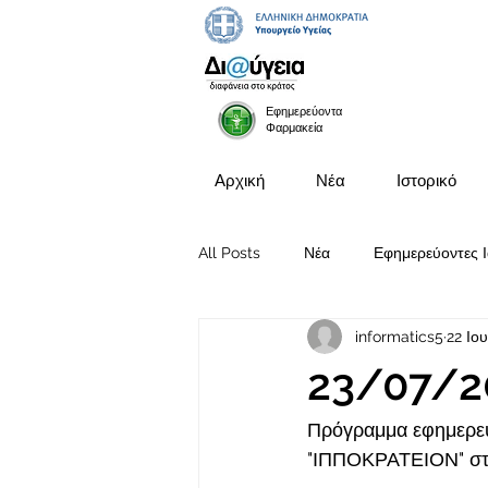
Εφημερεύοντα
Φαρμακεία
Αρχική
Νέα
Ιστορικό
All Posts
Νέα
Εφημερεύοντες Ι
informatics5
22 Ιο
Προκηρύξεις Θέσεων
23/07/2
Πρόγραμμα εφημερευ
"ΙΠΠΟΚΡΑΤΕΙΟΝ" στι