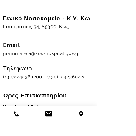
Γενικό Νοσοκομείο - Κ.Υ. Κω
Ιπποκράτους 34, 85300, Κως
Email
grammateia@kos-hospital.gov.gr
Τηλέφωνο
(+30)2242360200
- (+30)2242360222
Ώρες Επισκεπτηρίου
Νοσηλευτικά Τμήματα
Χειμερινό ωράριο:
11.00-13.00
&
17.30-19.30
Θερινό ωράριο: 11.00-13.00 & 18.00-20.00
Σταθμός Αιμοδοσίας
Δευ-Παρ 09:00 - 13:00