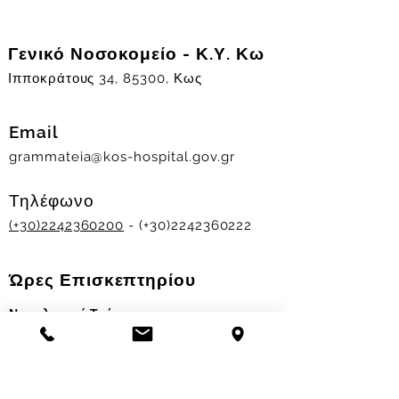
Γενικό Νοσοκομείο - Κ.Υ. Κω
Ιπποκράτους 34, 85300, Κως
Email
grammateia@kos-hospital.gov.gr
Τηλέφωνο
(+30)2242360200
- (+30)2242360222
Ώρες Επισκεπτηρίου
Νοσηλευτικά Τμήματα
Χειμερινό ωράριο:
11.00-13.00
&
17.30-19.30
Θερινό ωράριο: 11.00-13.00 & 18.00-20.00
Σταθμός Αιμοδοσίας
Δευ-Παρ 09:00 - 13:00