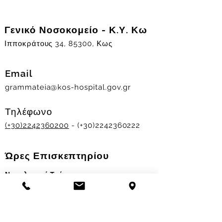
Γενικό Νοσοκομείο - Κ.Υ. Κω
Ιπποκράτους 34, 85300, Κως
Email
grammateia@kos-hospital.gov.gr
Τηλέφωνο
(+30)2242360200
- (+30)2242360222
Ώρες Επισκεπτηρίου
Νοσηλευτικά Τμήματα
Χειμερινό ωράριο:
11.00-13.00
&
17.30-19.30
Θερινό ωράριο: 11.00-13.00 & 18.00-20.00
Σταθμός Αιμοδοσίας
Δευ-Παρ 09:00 - 13:00