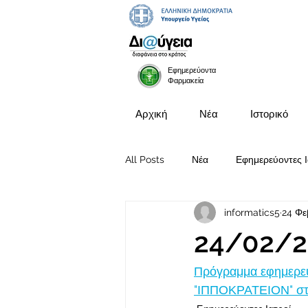
Εφημερεύοντα
Φαρμακεία
Αρχική
Νέα
Ιστορικό
All Posts
Νέα
Εφημερεύοντες Ι
informatics5
24 Φε
Προκηρύξεις Θέσεων
24/02/2
Πρόγραμμα εφημερευ
"ΙΠΠΟΚΡΑΤΕΙΟΝ" στις