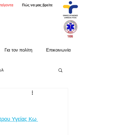
πείγοντα
Πώς να μας βρείτε
Για τον πολίτη
Επικοινωνία
υλ
τρου Υγείας Κω 