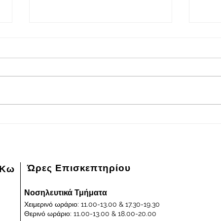
2026-08-05
202
Πρόγραμμα εφημερευόντων
Πρόγ
ειδικευμένων ιατρών Γενικού
ειδικ
Νοσοκομείου - Κέντρου Υγείας
Νοσοκ
Κω "ΙΠΠΟΚΡΑΤΕΙΟΝ" στις
Κω "
05/08/2026 και ημέρα Τετάρτη
04/0
Ώρες Επισκεπτηρίου
 Κω
Νοσηλευτικά Τμήματα
Χειμερινό ωράριο: 11.00-13.00 & 17.30-19.30
Θερινό ωράριο: 11.00-13.00 & 18.00-20.00