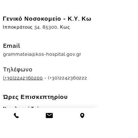
Γενικό Νοσοκομείο - Κ.Υ. Κω
Ιπποκράτους 34, 85300, Κως
Email
grammateia@kos-hospital.gov.gr
Τηλέφωνο
(+30)2242360200
- (+30)2242360222
Ώρες Επισκεπτηρίου
Νοσηλευτικά Τμήματα
Χειμερινό ωράριο:
11.00-13.00
&
17.30-19.30
Θερινό ωράριο: 11.00-13.00 & 18.00-20.00
Σταθμός Αιμοδοσίας
Δευ-Παρ 09:00 - 13:00