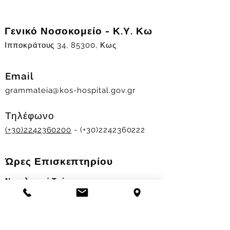
Γενικό Νοσοκομείο - Κ.Υ. Κω
Ιπποκράτους 34, 85300, Κως
Email
grammateia@kos-hospital.gov.gr
Τηλέφωνο
(+30)2242360200
- (+30)2242360222
Ώρες Επισκεπτηρίου
Νοσηλευτικά Τμήματα
Χειμερινό ωράριο:
11.00-13.00
&
17.30-19.30
Θερινό ωράριο: 11.00-13.00 & 18.00-20.00
Σταθμός Αιμοδοσίας
Δευ-Παρ 09:00 - 13:00