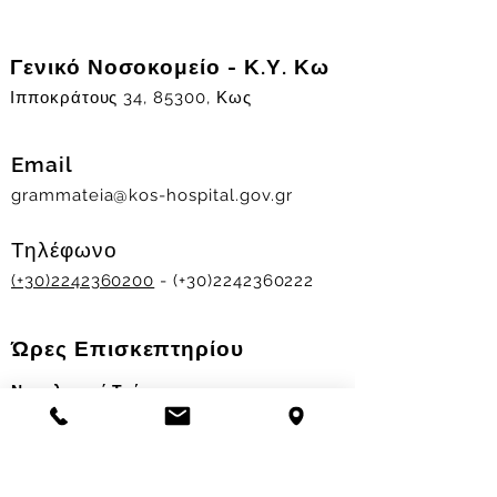
Γενικό Νοσοκομείο - Κ.Υ. Κω
Ιπποκράτους 34, 85300, Κως
Email
grammateia@kos-hospital.gov.gr
Τηλέφωνο
(+30)2242360200
- (+30)2242360222
Ώρες Επισκεπτηρίου
Νοσηλευτικά Τμήματα
Χειμερινό ωράριο:
11.00-13.00
&
17.30-19.30
Θερινό ωράριο: 11.00-13.00 & 18.00-20.00
Σταθμός Αιμοδοσίας
Δευ-Παρ 09:00 - 13:00