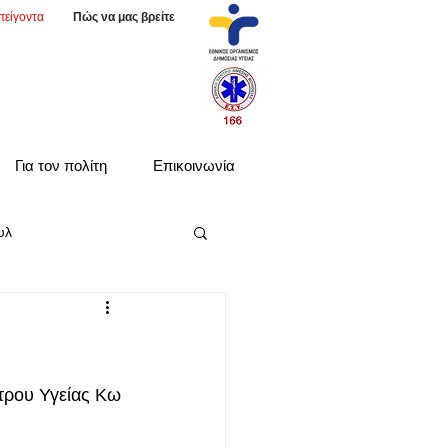
πείγοντα
Πώς να μας βρείτε
Για τον πολίτη
Επικοινωνία
υλ
τρου Υγείας Κω 