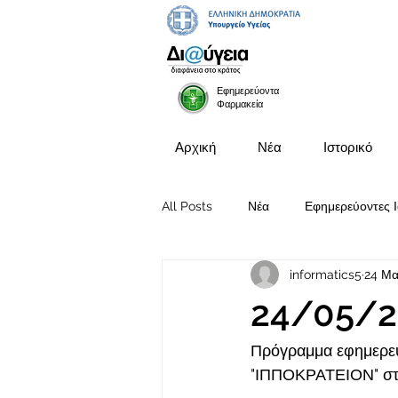
Εφημερεύοντα
Φαρμακεία
Αρχική
Νέα
Ιστορικό
All Posts
Νέα
Εφημερεύοντες Ι
informatics5
24 Μα
Προκηρύξεις Θέσεων
24/05/2
Πρόγραμμα εφημερευ
"ΙΠΠΟΚΡΑΤΕΙΟΝ" στι