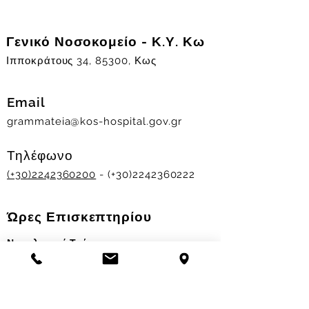
Γενικό Νοσοκομείο - Κ.Υ. Κω
Ιπποκράτους 34, 85300, Κως
Email
grammateia@kos-hospital.gov.gr
Τηλέφωνο
(+30)2242360200
- (+30)2242360222
Ώρες Επισκεπτηρίου
Νοσηλευτικά Τμήματα
Χειμερινό ωράριο:
11.00-13.00
&
17.30-19.30
Θερινό ωράριο: 11.00-13.00 & 18.00-20.00
Σταθμός Αιμοδοσίας
Δευ-Παρ 09:00 - 13:00