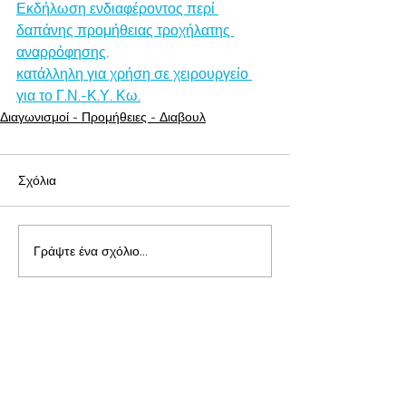
Εκδήλωση ενδιαφέροντος περί 
δαπάνης προμήθειας τροχήλατης 
αναρρόφησης,
κατάλληλη για χρήση σε χειρουργείο 
για το Γ.Ν.-Κ.Υ. Κω.
Διαγωνισμοί - Προμήθειες - Διαβουλ
Σχόλια
Γράψτε ένα σχόλιο...