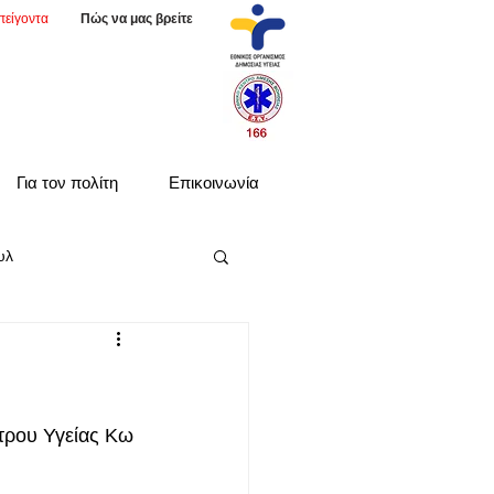
πείγοντα
Πώς να μας βρείτε
Για τον πολίτη
Επικοινωνία
υλ
τρου Υγείας Κω 