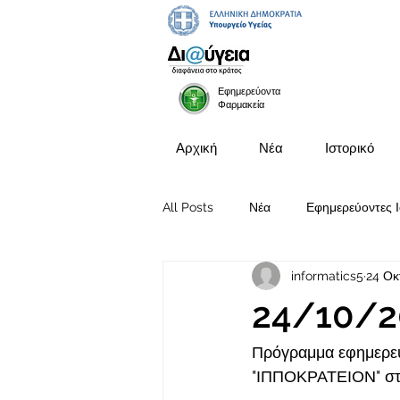
Εφημερεύοντα
Φαρμακεία
Αρχική
Νέα
Ιστορικό
All Posts
Νέα
Εφημερεύοντες Ι
informatics5
24 Οκ
Προκηρύξεις Θέσεων
24/10/2
Πρόγραμμα εφημερευ
"ΙΠΠΟΚΡΑΤΕΙΟΝ" στι