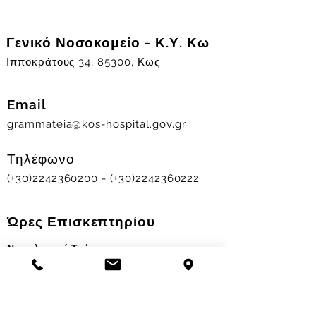
Γενικό Νοσοκομείο - Κ.Υ. Κω
Ιπποκράτους 34, 85300, Κως
Email
grammateia@kos-hospital.gov.gr
Τηλέφωνο
(+30)2242360200
- (+30)2242360222
Ώρες Επισκεπτηρίου
Νοσηλευτικά Τμήματα
Χειμερινό ωράριο:
11.00-13.00
&
17.30-19.30
Θερινό ωράριο: 11.00-13.00 & 18.00-20.00
Σταθμός Αιμοδοσίας
Δευ-Παρ 09:00 - 13:00