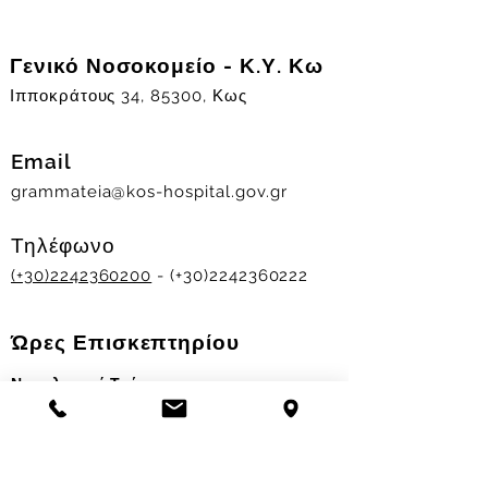
Γενικό Νοσοκομείο - Κ.Υ. Κω
Ιπποκράτους 34, 85300, Κως
Email
grammateia@kos-hospital.gov.gr
Τηλέφωνο
(+30)2242360200
- (+30)2242360222
Ώρες Επισκεπτηρίου
Νοσηλευτικά Τμήματα
Χειμερινό ωράριο:
11.00-13.00
&
17.30-19.30
Θερινό ωράριο: 11.00-13.00 & 18.00-20.00
Σταθμός Αιμοδοσίας
Δευ-Παρ 09:00 - 13:00