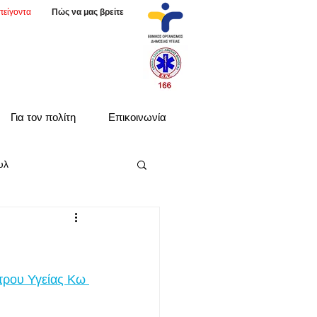
πείγοντα
Πώς να μας βρείτε
Για τον πολίτη
Επικοινωνία
υλ
τρου Υγείας Κω 