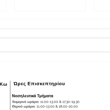
2026-08-08
202
Πρόγραμμα εφημερευόντων
Πρόγ
ειδικευμένων ιατρών Γενικού
ειδικ
Νοσοκομείου - Κέντρου Υγείας
Νοσοκ
Κω "ΙΠΠΟΚΡΑΤΕΙΟΝ" στις
Κω "
08/08/2026 και ημέρα Σάββατο
07/0
Παρα
Ώρες Επισκεπτηρίου
 Κω
Νοσηλευτικά Τμήματα
Χειμερινό ωράριο: 11.00-13.00 & 17.30-19.30
Θερινό ωράριο: 11.00-13.00 & 18.00-20.00