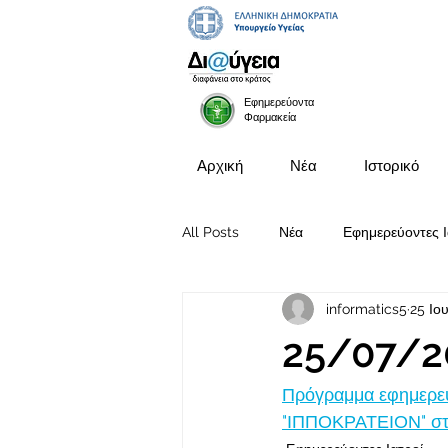
Εφημερεύοντα
Φαρμακεία
Αρχική
Νέα
Ιστορικό
All Posts
Νέα
Εφημερεύοντες Ι
informatics5
25 Ιο
Προκηρύξεις Θέσεων
25/07/2
Πρόγραμμα εφημερευ
"ΙΠΠΟΚΡΑΤΕΙΟΝ" στις 