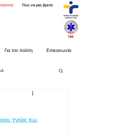
πείγοντα
Πώς να μας βρείτε
Για τον πολίτη
Επικοινωνία
υλ
τρου Υγείας Κω 