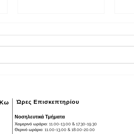
2026-08-08
202
Πρόγραμμα εφημερευόντων
Πρόγ
ειδικευμένων ιατρών Γενικού
ειδικ
Νοσοκομείου - Κέντρου Υγείας
Νοσοκ
Κω "ΙΠΠΟΚΡΑΤΕΙΟΝ" στις
Κω "
08/08/2026 και ημέρα Σάββατο
07/0
Παρα
Ώρες Επισκεπτηρίου
 Κω
Νοσηλευτικά Τμήματα
Χειμερινό ωράριο: 11.00-13.00 & 17.30-19.30
Θερινό ωράριο: 11.00-13.00 & 18.00-20.00