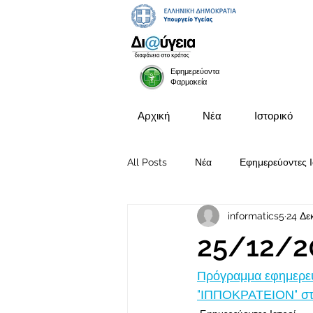
Εφημερεύοντα
Φαρμακεία
Αρχική
Νέα
Ιστορικό
All Posts
Νέα
Εφημερεύοντες Ι
informatics5
24 Δε
Προκηρύξεις Θέσεων
25/12/2
Πρόγραμμα εφημερευ
"ΙΠΠΟΚΡΑΤΕΙΟΝ" στι