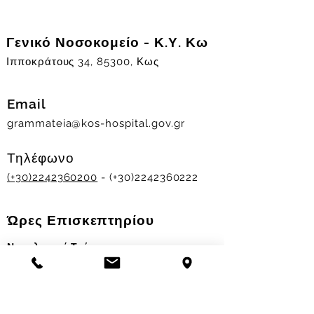
Γενικό Νοσοκομείο - Κ.Υ. Κω
Ιπποκράτους 34, 85300, Κως
Email
grammateia@kos-hospital.gov.gr
Τηλέφωνο
(+30)2242360200
- (+30)2242360222
Ώρες Επισκεπτηρίου
Νοσηλευτικά Τμήματα
Χειμερινό ωράριο:
11.00-13.00
&
17.30-19.30
Θερινό ωράριο: 11.00-13.00 & 18.00-20.00
Σταθμός Αιμοδοσίας
Δευ-Παρ 09:00 - 13:00