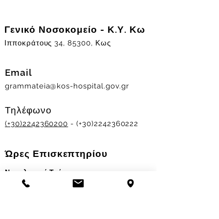
Γενικό Νοσοκομείο - Κ.Υ. Κω
Ιπποκράτους 34, 85300, Κως
Email
grammateia@kos-hospital.gov.gr
Τηλέφωνο
(+30)2242360200
- (+30)2242360222
Ώρες Επισκεπτηρίου
Νοσηλευτικά Τμήματα
Χειμερινό ωράριο:
11.00-13.00
&
17.30-19.30
Θερινό ωράριο: 11.00-13.00 & 18.00-20.00
Σταθμός Αιμοδοσίας
Δευ-Παρ 09:00 - 13:00