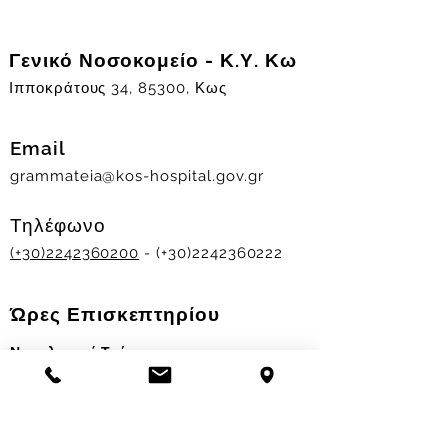
Γενικό Νοσοκομείο - Κ.Υ. Κω
Ιπποκράτους 34, 85300, Κως
Email
grammateia@kos-hospital.gov.gr
Τηλέφωνο
(+30)2242360200
- (+30)2242360222
Ώρες Επισκεπτηρίου
Νοσηλευτικά Τμήματα
Χειμερινό ωράριο:
11.00-13.00
&
17.30-19.30
Θερινό ωράριο: 11.00-13.00 & 18.00-20.00
Σταθμός Αιμοδοσίας
Δευ-Παρ 09:00 - 13:00