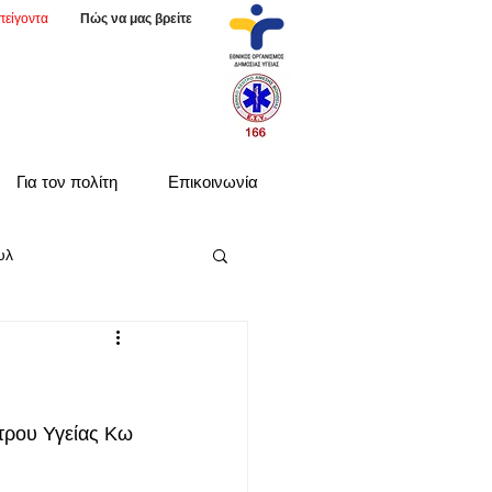
πείγοντα
Πώς να μας βρείτε
Για τον πολίτη
Επικοινωνία
υλ
τρου Υγείας Κω 