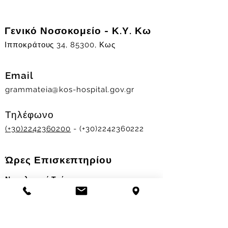
Γενικό Νοσοκομείο - Κ.Υ. Κω
Ιπποκράτους 34, 85300, Κως
Email
grammateia@kos-hospital.gov.gr
Τηλέφωνο
(+30)2242360200
- (+30)2242360222
Ώρες Επισκεπτηρίου
Νοσηλευτικά Τμήματα
Χειμερινό ωράριο:
11.00-13.00
&
17.30-19.30
Θερινό ωράριο: 11.00-13.00 & 18.00-20.00
Σταθμός Αιμοδοσίας
Δευ-Παρ 09:00 - 13:00