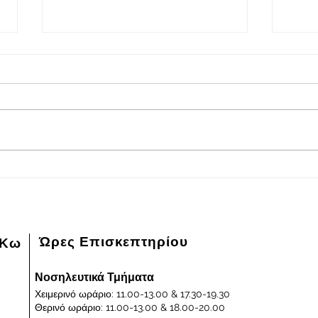
2026-08-08
202
Πρόγραμμα εφημερευόντων
Πρόγ
ειδικευμένων ιατρών Γενικού
ειδικ
Νοσοκομείου - Κέντρου Υγείας
Νοσοκ
Κω "ΙΠΠΟΚΡΑΤΕΙΟΝ" στις
Κω "
08/08/2026 και ημέρα Σάββατο
07/0
Παρα
Ώρες Επισκεπτηρίου
 Κω
Νοσηλευτικά Τμήματα
Χειμερινό ωράριο: 11.00-13.00 & 17.30-19.30
Θερινό ωράριο: 11.00-13.00 & 18.00-20.00