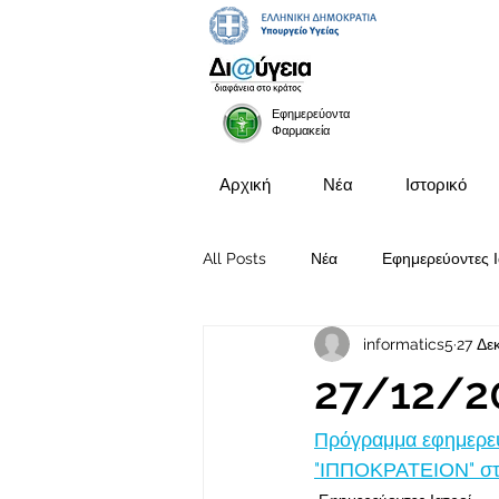
Εφημερεύοντα
Φαρμακεία
Αρχική
Νέα
Ιστορικό
All Posts
Νέα
Εφημερεύοντες Ι
informatics5
27 Δε
Προκηρύξεις Θέσεων
27/12/2
Πρόγραμμα εφημερευ
"ΙΠΠΟΚΡΑΤΕΙΟΝ" στι