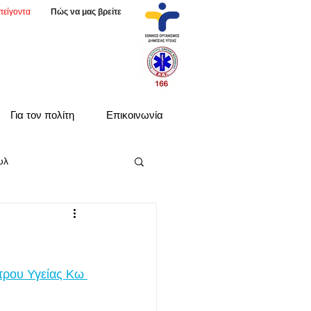
πείγοντα
Πώς να μας βρείτε
Για τον πολίτη
Επικοινωνία
υλ
τρου Υγείας Κω 