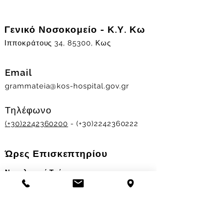
Γενικό Νοσοκομείο - Κ.Υ. Κω
Ιπποκράτους 34, 85300, Κως
Email
grammateia@kos-hospital.gov.gr
Τηλέφωνο
(+30)2242360200
- (+30)2242360222
Ώρες Επισκεπτηρίου
Νοσηλευτικά Τμήματα
Χειμερινό ωράριο:
11.00-13.00
&
17.30-19.30
Θερινό ωράριο: 11.00-13.00 & 18.00-20.00
Σταθμός Αιμοδοσίας
Δευ-Παρ 09:00 - 13:00