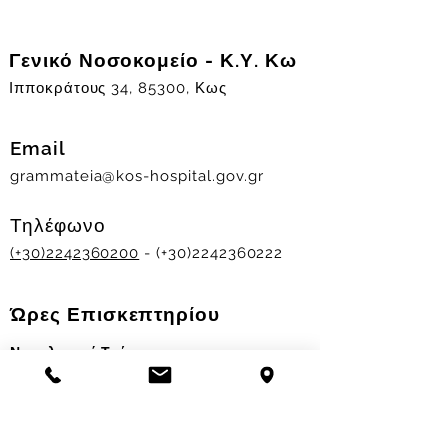
Γενικό Νοσοκομείο - Κ.Υ. Κω
Ιπποκράτους 34, 85300, Κως
Email
grammateia@kos-hospital.gov.gr
Τηλέφωνο
(+30)2242360200
- (+30)2242360222
Ώρες Επισκεπτηρίου
Νοσηλευτικά Τμήματα
Χειμερινό ωράριο:
11.00-13.00
&
17.30-19.30
Θερινό ωράριο: 11.00-13.00 & 18.00-20.00
Σταθμός Αιμοδοσίας
Δευ-Παρ 09:00 - 13:00